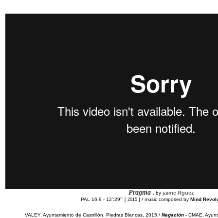
Pragma
.
jaime Rguez
by
PAL 16:9 - 12':29'’
/ music composed by
Mind Revolu
’ [ 2015 ]
VALEY, Ayuntamiento de Castrillón. Piedras Blancas, 2015./
Negación
- CMAE, Ayunt