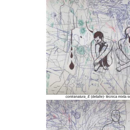
contranatura_E
(detalle)- técnica mixta 