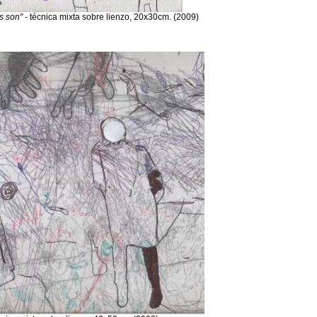
os son"
- técnica mixta sobre lienzo, 20x30cm. (2009)