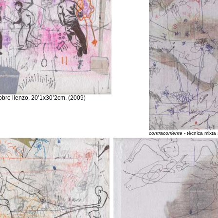
obre lienzo, 20’1x30’2cm. (2009)
contracorriente
- técnica mixta