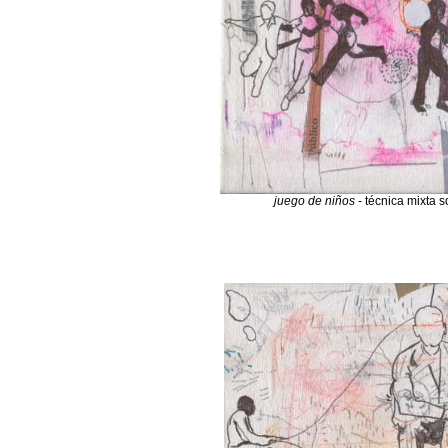
juego de niños
- técnica mixta s