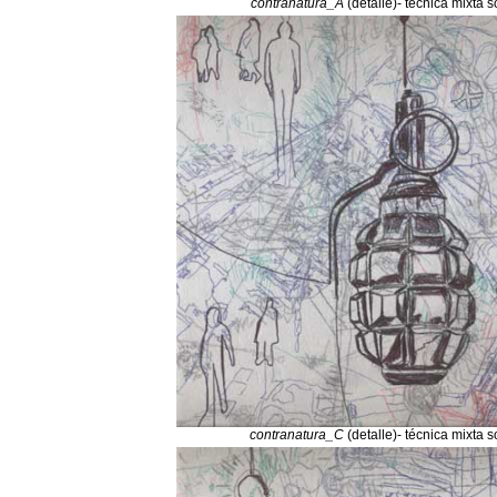
contranatura_A
(detalle)- técnica mixta 
contranatura_C
(detalle)- técnica mixta 