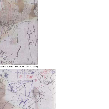
 sobre lienzo, 30’2x20’1cm. (2009
)