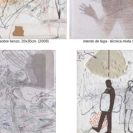
 sobre lienzo, 20x30cm. (2009)
intento de fuga
- técnica mixta