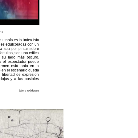
07
a utopía es la única isla
enes edulcoradas con un
a sea por pintar sobre
rtuitas, son una crítica
r su lado más oscuro.
e el espectador puede
ermen está tanto en la
o en el escenario queda
 libertad de expresión
dojas y a las posibles
jaime rodríguez