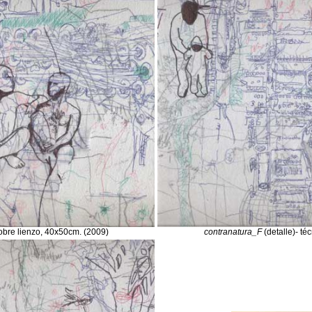
sobre lienzo, 40x50cm. (2009)
contranatura_F
(detalle)- té