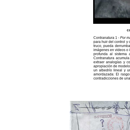
c
Contranatura 1 -
Por má
para huir del control 
truco, pueda derrumba
imágenes en videos o in
profunda al sistema 
Contranatura acumula
extraer analogías y c
apropiación de modelos
un albedrío lineal y 
amordazada: El rasgo 
contradicciones de una