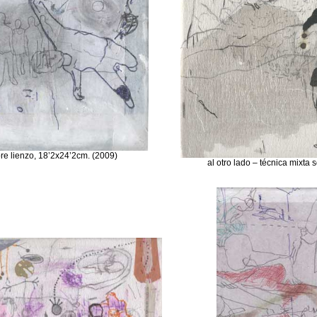
bre lienzo, 18’2x24’2cm. (2009)
al otro lado – técnica mixta