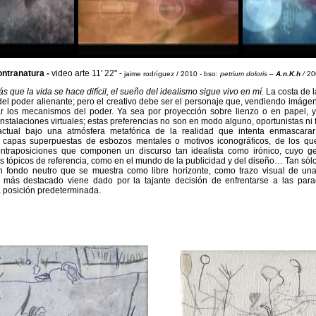
ontranatura -
video arte 11' 22" -
jaime rodríguez / 2010 - bso:
petrium doloris
–
A.n.K.h
/
20
s que la vida se hace difícil, el sueño del idealismo sigue vivo en mí.
La costa de l
y del poder alienante; pero el creativo debe ser el personaje que, vendiendo imág
r los mecanismos del poder. Ya sea por proyección sobre lienzo o en papel, y
stalaciones virtuales; estas preferencias no son en modo alguno, oportunistas ni fo
actual bajo una atmósfera metafórica de la realidad que intenta enmascara
 capas superpuestas de esbozos mentales o motivos iconográficos, de los qu
ontraposiciones que componen un discurso tan idealista como irónico, cuyo g
 tópicos de referencia, como en el mundo de la publicidad y del diseño… Tan sól
un fondo neutro que se muestra como libre horizonte, como trazo visual de una
más destacado viene dado por la tajante decisión de enfrentarse a las para
 posición predeterminada.