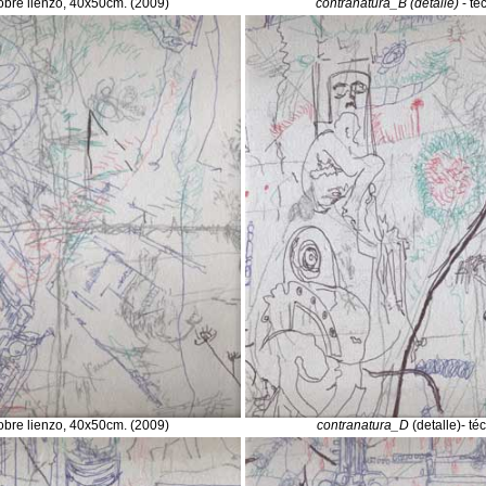
sobre lienzo, 40x50cm. (2009)
contranatura_B (detalle)
- té
sobre lienzo, 40x50cm. (2009)
contranatura_D
(detalle)- té